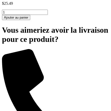
$
25.49
quantité
de
Ajouter au panier
Mortier
Blanc
Vous aimeriez avoir la livraison
pour ce produit?