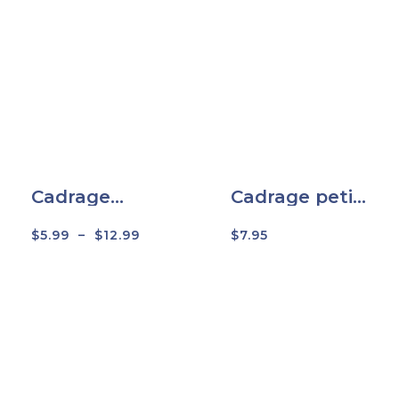
Cadrage
Cadrage petit
grand angle –
angle – 1258
1250
$
5.99
–
$
12.99
$
7.95