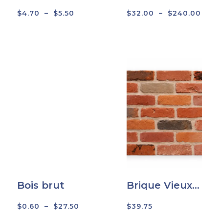
courante
$
4.70
–
$
5.50
$
32.00
–
$
240.00
Bois brut
Brique Vieux-
Montréal (en
boite)
$
0.60
–
$
27.50
$
39.75