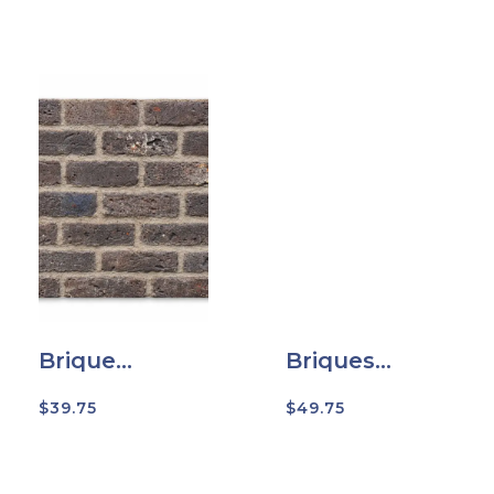
Brique
Briques
Volcano (en
blanche (en
boite)
boite)
$
39.75
$
49.75