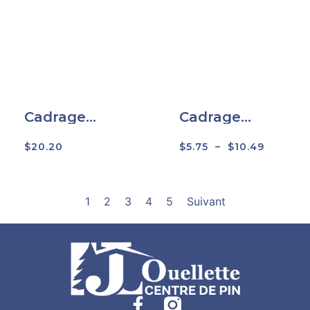
Cadrage
Cadrage
rectangle
rectangulaire
arrondi – 2216
– 5825
$
20.20
$
5.75
–
$
10.49
1
2
3
4
5
Suivant