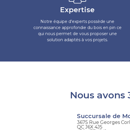
Expertise
Notre équipe d'experts possède une
connaissance approfondie du bois en pin ce
qui nous permet de vous proposer une
solution adaptés à vos projets.
Nous avons 3
Succursale de M
3675 Rue Georges Corb
QC J6X 4J5