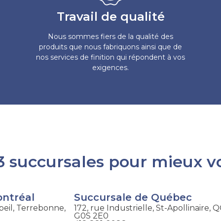
Travail de qualité
Nous sommes fiers de la qualité des
produits que nous fabriquons ainsi que de
nos services de finition qui répondent à vos
exigences.
 succursales pour mieux v
ontréal
Succursale de Québec
eil, Terrebonne,
172, rue Industrielle, St-Apollinaire, 
G0S 2E0