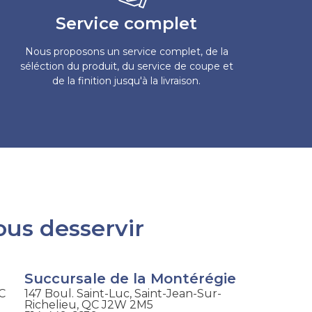
Service complet
Nous proposons un service complet, de la
séléction du produit, du service de coupe et
de la finition jusqu'à la livraison.
ous desservir
Succursale de la Montérégie
QC
147 Boul. Saint-Luc, Saint-Jean-Sur-
Richelieu, QC J2W 2M5