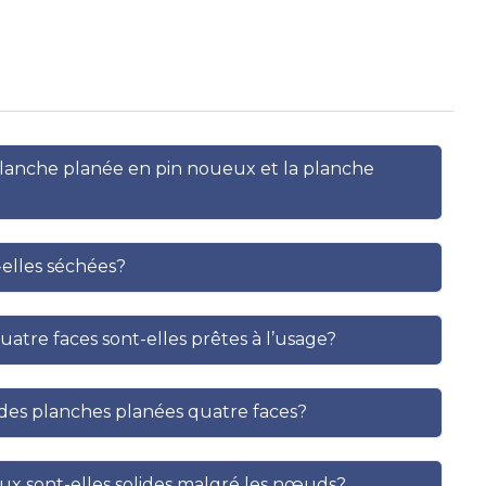
 planche planée en pin noueux et la planche
-elles séchées?
atre faces sont-elles prêtes à l’usage?
r des planches planées quatre faces?
ux sont-elles solides malgré les nœuds?