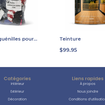
guénilles pour
Teinture
ion d’huile
$
99.95
Catégories
Liens rapides
Intérieur
À propos
Extérieur
Nous joindre
Décoration
Conditions d’utilisati