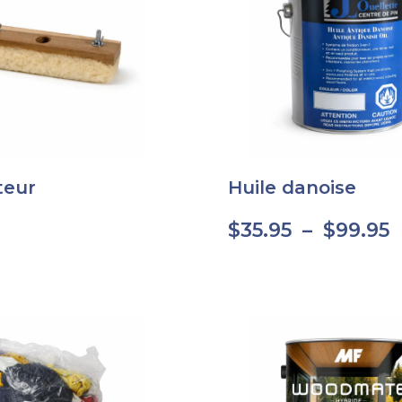
teur
Huile danoise
$
35.95
–
$
99.95