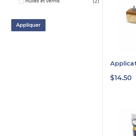
(
2
)
Huiles et vernis
Appliquer
Applica
$
14.50